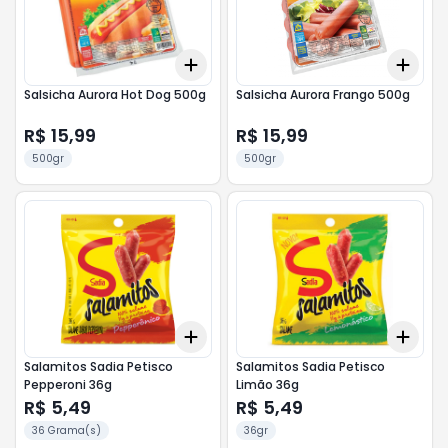
Add
Add
+
3
+
5
+
10
+
3
Salsicha Aurora Hot Dog 500g
Salsicha Aurora Frango 500g
R$ 15,99
R$ 15,99
500gr
500gr
Add
Add
+
3
+
5
+
10
+
3
Salamitos Sadia Petisco
Salamitos Sadia Petisco
Pepperoni 36g
Limão 36g
R$ 5,49
R$ 5,49
36 Grama(s)
36gr