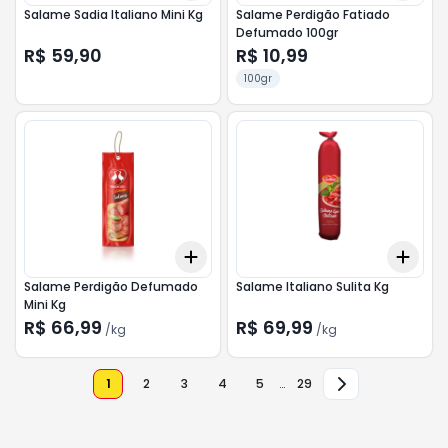
Salame Sadia Italiano Mini Kg
Salame Perdigão Fatiado
Defumado 100gr
R$ 59,90
R$ 10,99
100gr
Add
Add
+
1.8
kg
+
3
kg
+
1.8
Salame Perdigão Defumado
Salame Italiano Sulita Kg
Mini Kg
R$ 66,99
R$ 69,99
/
kg
/
kg
1
2
3
4
5
…
29