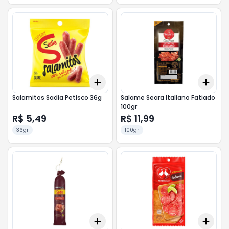
Add
Add
+
3
+
5
+
10
+
3
Salamitos Sadia Petisco 36g
Salame Seara Italiano Fatiado
100gr
R$ 5,49
R$ 11,99
36gr
100gr
Add
Add
+
1.8
+
3
+
6
+
3