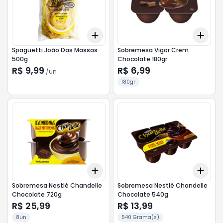
Add
Add
+
3
+
5
+
10
+
3
Spaguetti João Das Massas
Sobremesa Vigor Crem
500g
Chocolate 180gr
R$ 9,99
R$ 6,99
/
un
180gr
Add
Add
+
3
+
5
+
10
+
3
Sobremesa Nestlé Chandelle
Sobremesa Nestlé Chandelle
Chocolate 720g
Chocolate 540g
R$ 25,99
R$ 13,99
8un
540 Grama(s)