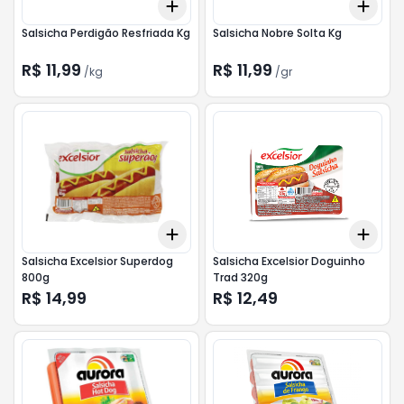
Add
Add
+
1.5
kg
+
2.5
kg
+
2.
Salsicha Perdigão Resfriada Kg
Salsicha Nobre Solta Kg
R$ 11,99
R$ 11,99
/
kg
/
gr
Add
Add
+
3
+
5
+
10
+
3
Salsicha Excelsior Superdog
Salsicha Excelsior Doguinho
800g
Trad 320g
R$ 14,99
R$ 12,49