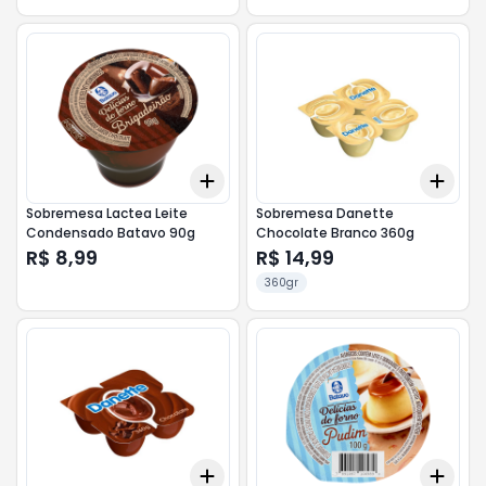
Add
Add
+
3
+
5
+
10
+
3
Sobremesa Lactea Leite
Sobremesa Danette
Condensado Batavo 90g
Chocolate Branco 360g
R$ 8,99
R$ 14,99
360gr
Add
Add
+
3
+
5
+
10
+
3