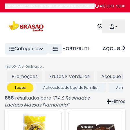
Brasão Avenida
-
Rua Rio De Janeiro 108
,
Chapecó
(49) 3319-9000
-
SC
Categorias
HORTIFRUTI
AÇOUGUE
Início
P.A.S Resfriados Lacteos Massas Fiambreria
Promoções
Frutas E Verduras
Açougue Res
Todos
Achocolatado Liquido Familiar
Achoco
858
resultados para
"
P.A.S Resfriados
Filtros
Lacteos Massas Fiambreria
"