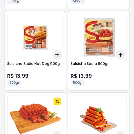
500gr
500gr
Add
Add
+
3
+
5
+
10
+
3
Salsicha Sadia Hot Dog 500g
Salsicha Sadia 500gr
R$ 13,99
R$ 13,99
500gr
500gr