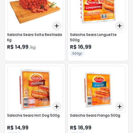
Add
Add
+
1.8
kg
+
3
kg
+
3
Salsicha Seara Solta Resfriada
Salsicha Seara Longuette
Kg
500g
R$ 14,99
R$ 16,99
/
kg
500gr
Add
Add
+
3
+
5
+
10
+
3
Salsicha Seara Hot Dog 500g
Salsicha Seara Frango 500g
R$ 14,99
R$ 16,99