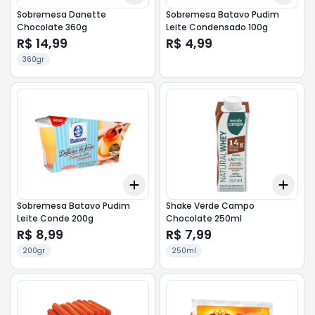
Sobremesa Danette
Sobremesa Batavo Pudim
Chocolate 360g
Leite Condensado 100g
R$ 14,99
R$ 4,99
360gr
Add
Add
+
3
+
5
+
10
+
3
Sobremesa Batavo Pudim
Shake Verde Campo
Leite Conde 200g
Chocolate 250ml
R$ 8,99
R$ 7,99
200gr
250ml