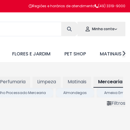
Regiões e horários de atendimento
(49) 3319-9000
Minha conta
FLORES E JARDIM
PET SHOP
MATINAIS
 Perfumaria
Limpeza
Matinais
Mercearia Sa
lho Processado Mercearia
Almondegas
Ameixa Em Ca
Filtros