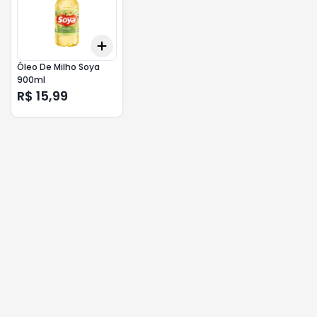
Add
+
3
+
5
+
10
Óleo De Milho Soya
900ml
R$ 15,99