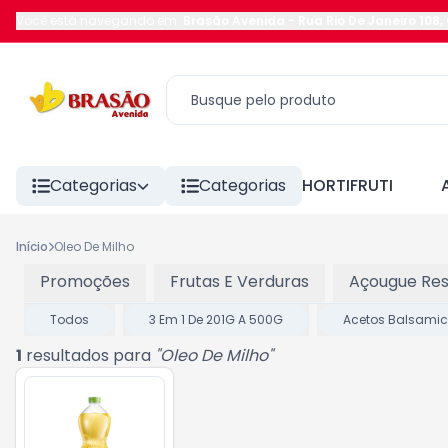
Você está navegando em:
Brasão Avenida
-
Rua Rio De Janeiro 108
,
Categorias
Categorias
HORTIFRUTI
Início
Oleo De Milho
Promoções
Frutas E Verduras
Açougue Res
Todos
3 Em 1 De 201G A 500G
Acetos Balsami
1
resultados para
"
Oleo De Milho
"