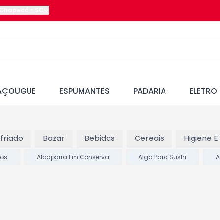
Chapecó
-
SC
AÇOUGUE
ESPUMANTES
PADARIA
ELETRO
friado
Bazar
Bebidas
Cereais
Higiene E
cos
Alcaparra Em Conserva
Alga Para Sushi
A