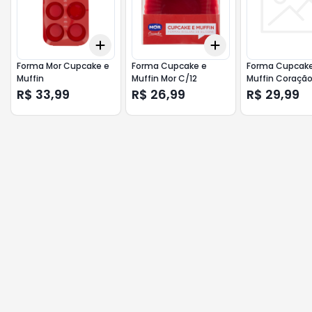
Add
Add
+
3
+
5
+
10
+
3
+
5
+
10
Forma Mor Cupcake e
Forma Cupcake e
Forma Cupcake
Muffin
Muffin Mor C/12
Muffin Coração
C/6
R$ 33,99
R$ 26,99
R$ 29,99