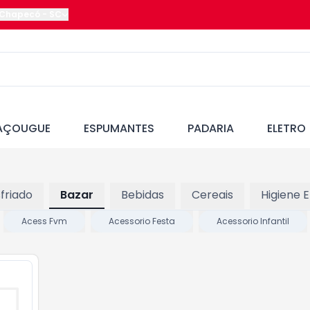
Chapecó
-
SC
AÇOUGUE
ESPUMANTES
PADARIA
ELETRO
friado
Bazar
Bebidas
Cereais
Higiene 
Acess Fvm
Acessorio Festa
Acessorio Infantil