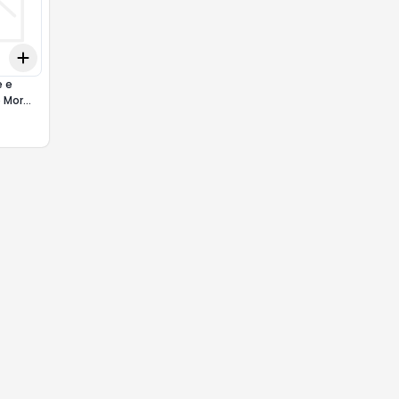
Add
+
3
+
5
+
10
 e
 Mor