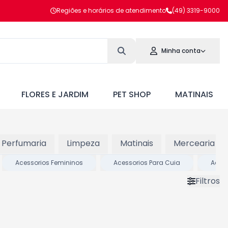
Regiões e horários de atendimento
(49) 3319-9000
Minha conta
FLORES E JARDIM
PET SHOP
MATINAIS
E Perfumaria
Limpeza
Matinais
Mercearia Sa
Acessorios Femininos
Acessorios Para Cuia
Acess
Filtros