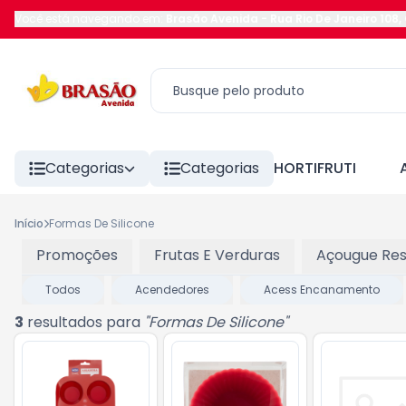
Você está navegando em:
Brasão Avenida
-
Rua Rio De Janeiro 108
,
Categorias
Categorias
HORTIFRUTI
Início
Formas De Silicone
Promoções
Frutas E Verduras
Açougue Res
Todos
Acendedores
Acess Encanamento
3
resultados para
"
Formas De Silicone
"