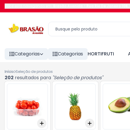
Você está navegando em:
Brasão Avenida
-
Rua Rio De Janeiro 108
,
Categorias
Categorias
HORTIFRUTI
Início
Seleção de produtos
202
resultados para
"
Seleção de produtos
"
Add
Add
+
3
+
5
+
10
+
3
+
5
+
10