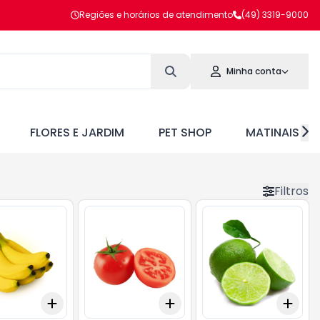
Regiões e horários de atendimento
(49) 3319-9000
Minha conta
FLORES E JARDIM
PET SHOP
MATINAIS
Filtros
Add
Add
Add
.5
kg
+
2.1
gr
+
3.5
gr
+
1.5
kg
+
2.5
kg
+
0.