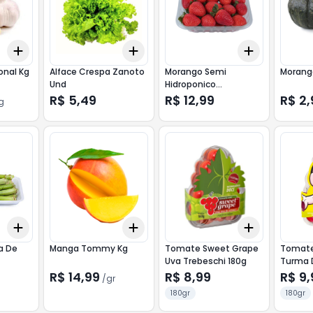
Add
Add
Add
+
0.6
kg
+
1
kg
+
3
+
5
+
10
+
3
+
5
+
onal Kg
Alface Crespa Zanoto
Morango Semi
Morang
Und
Hidroponico
Schweitzer 200g
R$ 5,49
R$ 12,99
R$ 2,
g
Add
Add
Add
+
3
+
5
+
10
+
1.5
gr
+
2.5
gr
+
3
+
5
+
a De
Manga Tommy Kg
Tomate Sweet Grape
Tomate
Uva Trebeschi 180g
Turma 
R$ 14,99
R$ 8,99
R$ 9,
/
gr
180gr
180gr