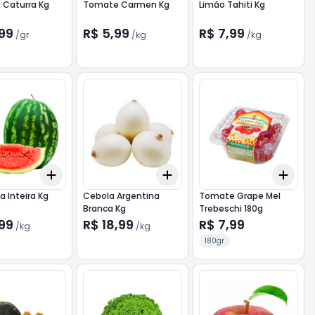
 Caturra Kg
Tomate Carmen Kg
Limão Tahiti Kg
,99
R$ 5,99
R$ 7,99
/
gr
/
kg
/
kg
Add
Add
Add
.5
kg
+
36
kg
+
60
kg
+
0.9
kg
+
1.5
kg
+
3
a Inteira Kg
Cebola Argentina
Tomate Grape Mel
Branca Kg
Trebeschi 180g
,99
R$ 18,99
R$ 7,99
/
kg
/
kg
180gr