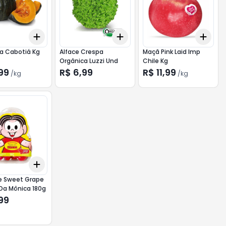
Add
Add
Add
10
+
6
kg
+
10
kg
+
3
+
5
+
10
+
1.5
a Cabotiá Kg
Alface Crespa
Maçã Pink Laid Imp
Orgânica Luzzi Und
Chile Kg
99
R$ 6,99
R$ 11,99
/
kg
/
kg
Add
10
+
3
+
5
+
10
 Sweet Grape
Da Mônica 180g
99