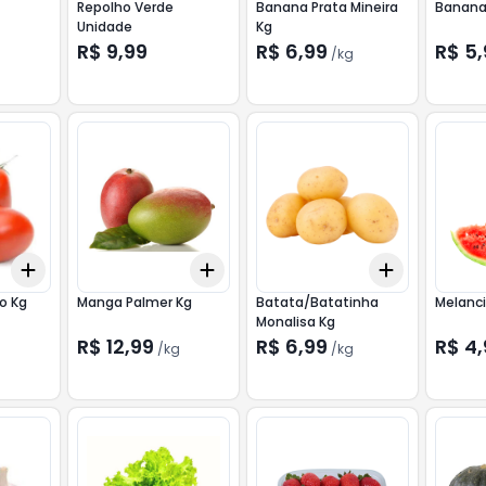
Repolho Verde
Banana Prata Mineira
Banana
Unidade
Kg
R$ 9,99
R$ 6,99
R$ 5
/
kg
Add
Add
Add
+
1.2
kg
+
2
kg
+
1.8
kg
+
3
kg
+
1.5
kg
+
2
o Kg
Manga Palmer Kg
Batata/Batatinha
Melanci
Monalisa Kg
R$ 12,99
R$ 6,99
R$ 4
/
kg
/
kg