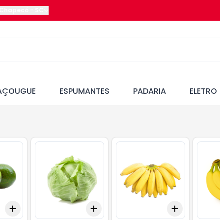
Chapecó
-
SC
AÇOUGUE
ESPUMANTES
PADARIA
ELETRO
Add
Add
Add
+
2.4
kg
+
4
kg
+
3
+
5
+
10
+
2.1
kg
+
3