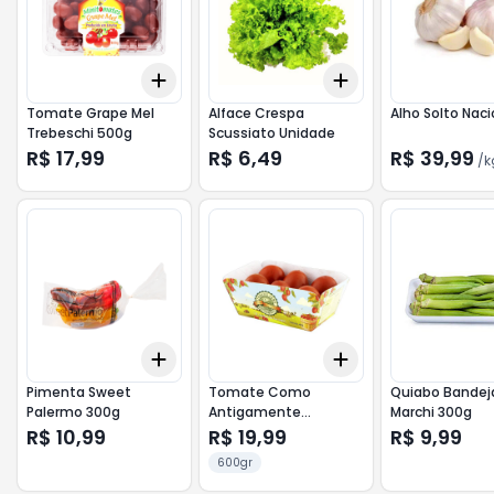
Add
Add
+
3
+
5
+
10
+
3
+
5
+
10
Tomate Grape Mel
Alface Crespa
Alho Solto Naci
Trebeschi 500g
Scussiato Unidade
R$ 17,99
R$ 6,49
R$ 39,99
/
k
Add
Add
+
3
+
5
+
10
+
3
+
5
+
10
Pimenta Sweet
Tomate Como
Quiabo Bandej
Palermo 300g
Antigamente
Marchi 300g
Trebeschi 600g
R$ 10,99
R$ 19,99
R$ 9,99
600gr