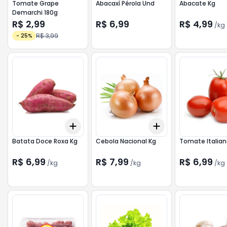
Tomate Grape
Abacaxí Pérola Und
Abacate Kg
Demarchi 180g
R$ 2,99
R$ 6,99
R$ 4,99
/
kg
R$ 3,99
-
25
%
Add
Add
+
1.5
kg
+
2.5
kg
+
1.2
kg
+
2
kg
Batata Doce Roxa Kg
Cebola Nacional Kg
Tomate Italian
R$ 6,99
R$ 7,99
R$ 6,99
/
kg
/
kg
/
kg