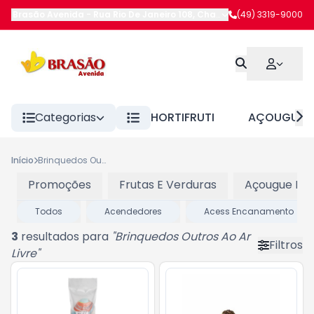
Brasão Avenida
-
Rua Rio De Janeiro 108
,
Chapecó
(49) 3319-9000
-
SC
Categorias
HORTIFRUTI
AÇOUGUE
Início
Brinquedos Outros Ao Ar Livre
Promoções
Frutas E Verduras
Açougue Res
Todos
Acendedores
Acess Encanamento
3
resultados para
"
Brinquedos Outros Ao Ar
Filtros
Livre
"