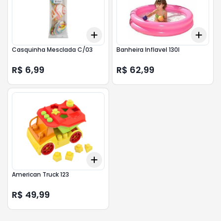
Add
Add
+
3
+
5
+
10
+
3
Casquinha Mesclada C/03
Banheira Inflavel 130l
R$ 6,99
R$ 62,99
Add
+
3
+
5
+
10
American Truck 123
R$ 49,99